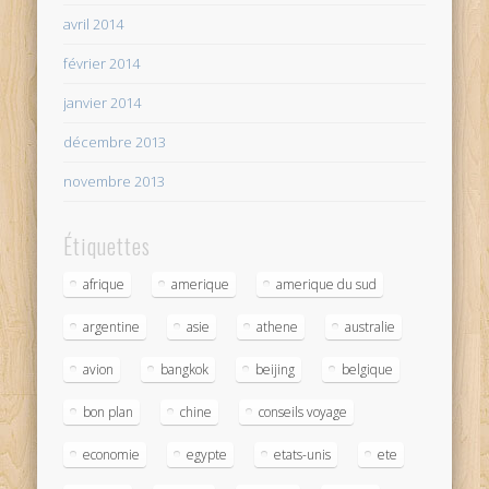
avril 2014
février 2014
janvier 2014
décembre 2013
novembre 2013
Étiquettes
afrique
amerique
amerique du sud
argentine
asie
athene
australie
avion
bangkok
beijing
belgique
bon plan
chine
conseils voyage
economie
egypte
etats-unis
ete