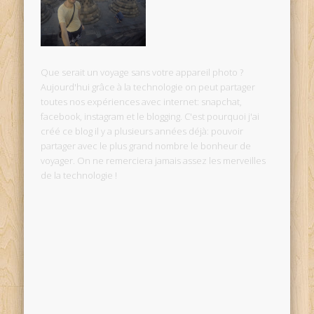
Que serait un voyage sans votre appareil photo ?
Aujourd'hui grâce à la technologie on peut partager
toutes nos expériences avec internet: snapchat,
facebook, instagram et le blogging. C'est pourquoi j'ai
créé ce blog il y a plusieurs années déjà: pouvoir
partager avec le plus grand nombre le bonheur de
voyager. On ne remerciera jamais assez les merveilles
de la technologie !