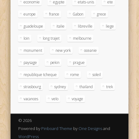
economie
egypte
etats-unis
ete
europe
france
Gabon
grece
guadeloupe
italie
libreville
liege
loin
long trajet
melbourne
monument
new york
oceanie
paysage
pekin
prague
republique tcheque
rome
soleil
strasbourg
sydney
thailand
trek
vacances
velo
voyage
© 2026
Powered by
Pinboard Theme
by
One Designs
and
WordPress