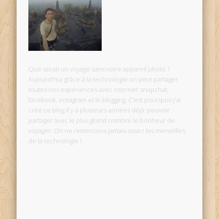
Que serait un voyage sans votre appareil photo ?
Aujourd'hui grâce à la technologie on peut partager
toutes nos expériences avec internet: snapchat,
facebook, instagram et le blogging. C'est pourquoi j'ai
créé ce blog il y a plusieurs années déjà: pouvoir
partager avec le plus grand nombre le bonheur de
voyager. On ne remerciera jamais assez les merveilles
de la technologie !