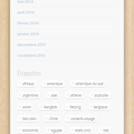
mai 2014
avril 2014
février 2014
janvier 2014
décembre 2013
novembre 2013
Étiquettes
afrique
amerique
amerique du sud
argentine
asie
athene
australie
avion
bangkok
beijing
belgique
bon plan
chine
conseils voyage
economie
egypte
etats-unis
ete