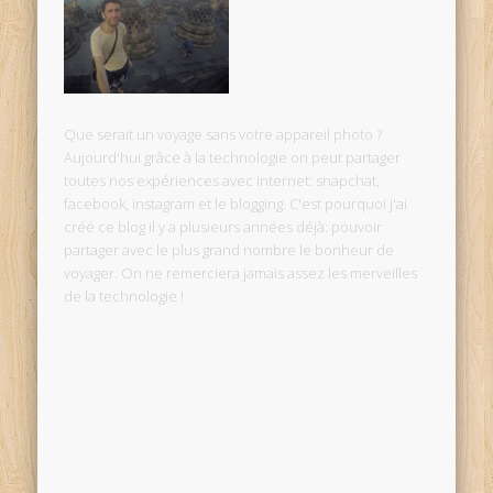
Que serait un voyage sans votre appareil photo ?
Aujourd'hui grâce à la technologie on peut partager
toutes nos expériences avec internet: snapchat,
facebook, instagram et le blogging. C'est pourquoi j'ai
créé ce blog il y a plusieurs années déjà: pouvoir
partager avec le plus grand nombre le bonheur de
voyager. On ne remerciera jamais assez les merveilles
de la technologie !