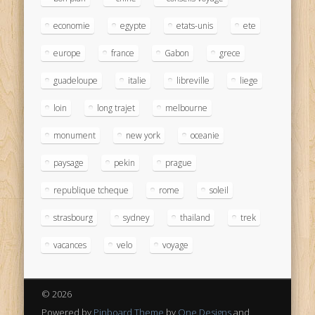
economie
egypte
etats-unis
ete
europe
france
Gabon
grece
guadeloupe
italie
libreville
liege
loin
long trajet
melbourne
monument
new york
oceanie
paysage
pekin
prague
republique tcheque
rome
soleil
strasbourg
sydney
thailand
trek
vacances
velo
voyage
© 2026
Powered by
Pinboard Theme
by
One Designs
and