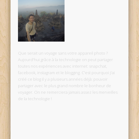
Que serait un voyage sans votre appareil photo ?
Aujourd'hui grâce à la technologie on peut partager
toutes nos expériences avec internet: snapchat,
facebook, instagram et le blogging. C'est pourquoi j'ai
créé ce blog il y a plusieurs années déjà: pouvoir
partager avec le plus grand nombre le bonheur de
voyager. On ne remerciera jamais assez les merveilles
de la technologie !