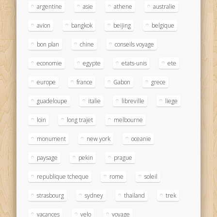
argentine
asie
athene
australie
avion
bangkok
beijing
belgique
bon plan
chine
conseils voyage
economie
egypte
etats-unis
ete
europe
france
Gabon
grece
guadeloupe
italie
libreville
liege
loin
long trajet
melbourne
monument
new york
oceanie
paysage
pekin
prague
republique tcheque
rome
soleil
strasbourg
sydney
thailand
trek
vacances
velo
voyage