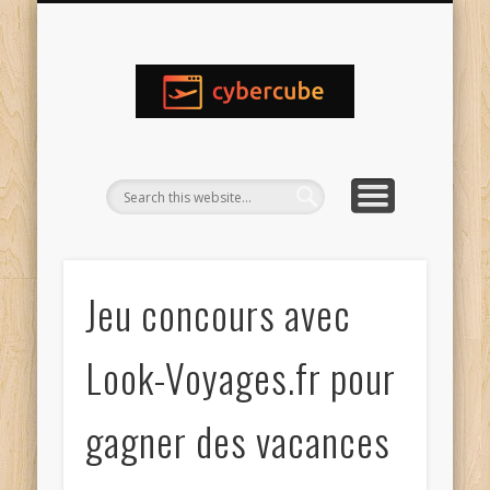
MENTIONS LEGALES
CONTACTEZ MOI
AMÉRIQUE
AFRIQUE
ACCUEIL
EUROPE
ASIE
Jeu concours avec
Look-Voyages.fr pour
gagner des vacances