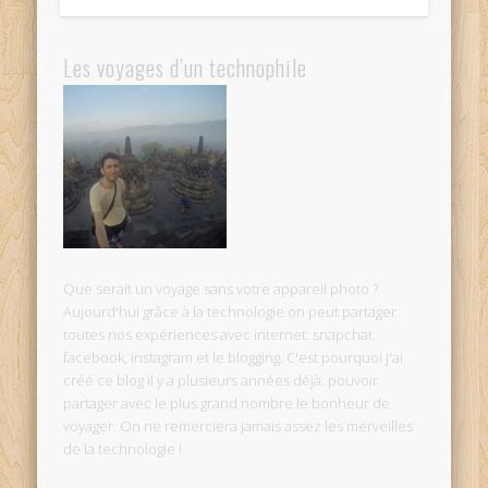
Les voyages d’un technophile
Que serait un voyage sans votre appareil photo ?
Aujourd'hui grâce à la technologie on peut partager
toutes nos expériences avec internet: snapchat,
facebook, instagram et le blogging. C'est pourquoi j'ai
créé ce blog il y a plusieurs années déjà: pouvoir
partager avec le plus grand nombre le bonheur de
voyager. On ne remerciera jamais assez les merveilles
de la technologie !