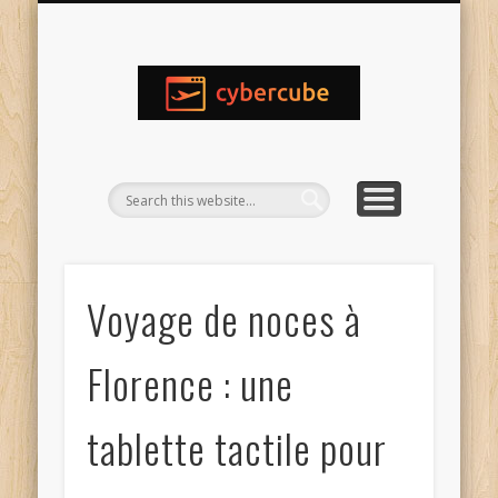
MENTIONS LEGALES
CONTACTEZ MOI
AMÉRIQUE
AFRIQUE
ACCUEIL
EUROPE
ASIE
Voyage de noces à
Florence : une
tablette tactile pour