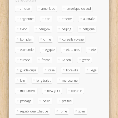
afrique
amerique
amerique du sud
argentine
asie
athene
australie
avion
bangkok
beijing
belgique
bon plan
chine
conseils voyage
economie
egypte
etats-unis
ete
europe
france
Gabon
grece
guadeloupe
italie
libreville
liege
loin
long trajet
melbourne
monument
new york
oceanie
paysage
pekin
prague
republique tcheque
rome
soleil