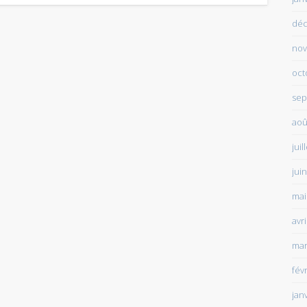
déc
nov
oct
sep
aoû
juil
jui
mai
avr
mar
fév
jan