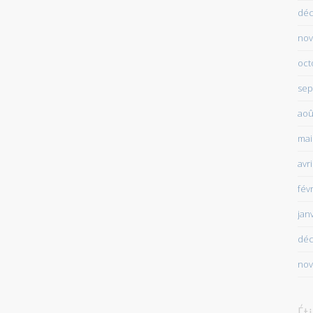
déc
nov
oct
sep
aoû
mai
avr
fév
jan
déc
nov