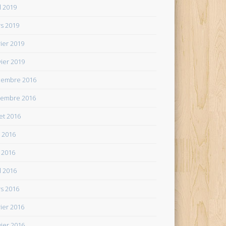
il 2019
s 2019
rier 2019
vier 2019
embre 2016
embre 2016
let 2016
n 2016
 2016
il 2016
s 2016
rier 2016
vier 2016