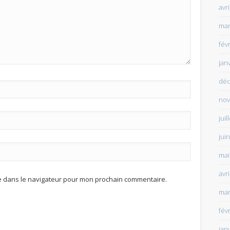
avr
mar
fév
jan
déc
nov
juil
jui
mai
avr
te dans le navigateur pour mon prochain commentaire.
mar
fév
jan