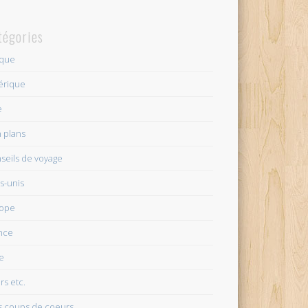
tégories
ique
érique
e
 plans
seils de voyage
ts-unis
rope
nce
ie
irs etc.
 coups de coeurs