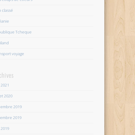
 classé
éanie
ublique Tcheque
iland
nsport voyage
chives
 2021
let 2020
embre 2019
embre 2019
 2019