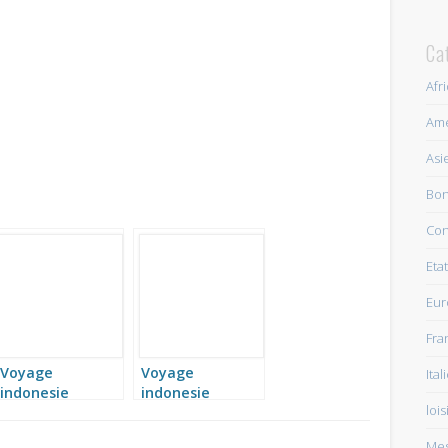
Ca
Afr
Am
Asi
Bon
Con
Eta
Eu
Fra
Voyage
Voyage
Ital
indonesie
indonesie
lois
Mes