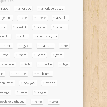
iquettes
afrique
amerique
amerique du sud
argentine
asie
athene
australie
avion
bangkok
beijing
belgique
bon plan
chine
conseils voyage
economie
egypte
etats-unis
ete
europe
france
Gabon
grece
guadeloupe
italie
libreville
liege
loin
long trajet
melbourne
monument
new york
oceanie
paysage
pekin
prague
republique tcheque
rome
soleil